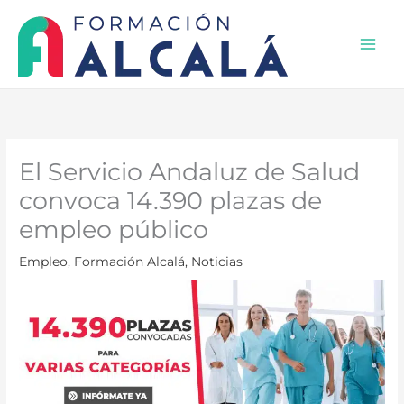
Ir
al
contenido
Mai
Men
El Servicio Andaluz de Salud
convoca 14.390 plazas de
empleo público
Empleo
,
Formación Alcalá
,
Noticias